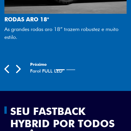
FAROL FULL LED
Tecnologia dos faróis totalmente
melhor luminosidade, maior durab
zem robustez e muito
economia para você.
Previous
Next
SEU FASTBACK
HYBRID POR TODOS