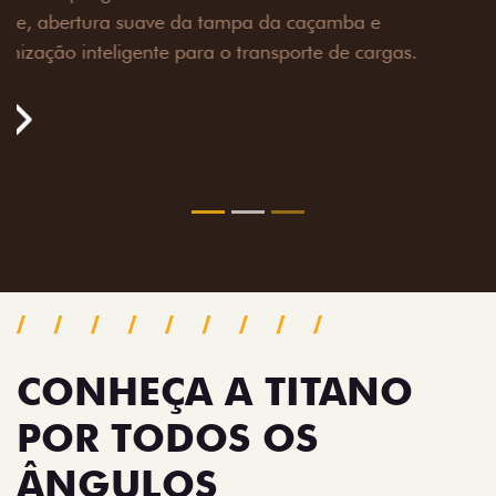
toneladas, alargadores de para-lamas e overbumper,
oferecendo mais capacidade de reboque, proteção
extra para a carroceria e um visual ainda mais
imponente para enfrentar qualquer terreno com
confiança.
Próximo
Previous
Next
Pack tecnologia
CONHEÇA A TITANO
POR TODOS OS
ÂNGULOS