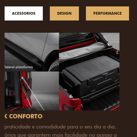
ACESSORIOS
DESIGN
PERFORMANCE
PACK OFF-ROAD
Prepare sua picape para qualquer desafio. O Pack
off-road combina engate de reboque para até 3,5