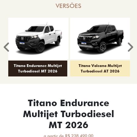
VERSÕES
Anterior
P
Titano Endurance Multijet
Titano Volcano Multijet
Turbodiesel MT 2026
Turbodiesel AT 2026
Titano Endurance
Multijet Turbodiesel
MT 2026
a partir de R$ 238.490,00