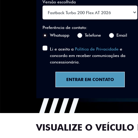
Versão escolhida
Preferência de contato:
Whatsapp
Telefone
Email
Li e aceito a
Política de Privacidade
e
concordo em receber comunicações da
concessionária.
ENTRAR EM CONTATO
VISUALIZE O VEÍCULO 