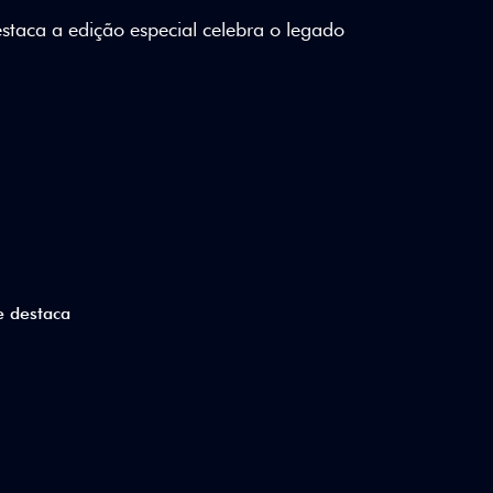
lizados e detalhes em Citrus Green criam
a.
ico