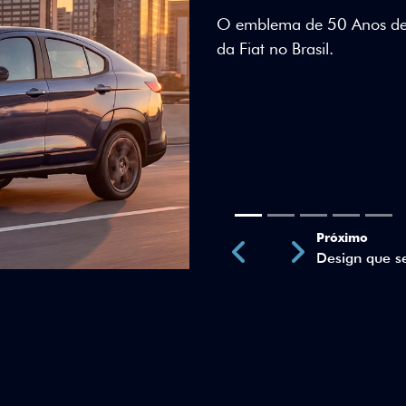
Teto bicolor, adesivos esti
uma identidade visual únic
Próximo
Previous
Next
Teto Panorâm