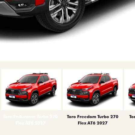
erior
Toro Endurance Turbo 270
Toro Freedom Turbo 270
To
Flex AT6 2027
Flex AT6 2027