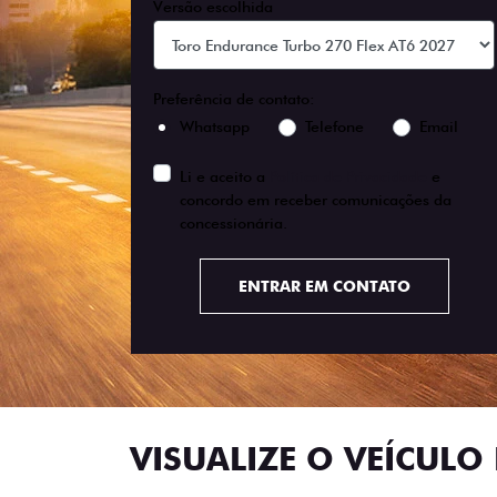
Versão escolhida
Preferência de contato:
Whatsapp
Telefone
Email
Li e aceito a
Política de Privacidade
e
concordo em receber comunicações da
concessionária.
ENTRAR EM CONTATO
VISUALIZE O VEÍCULO 