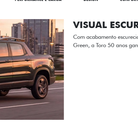
ADESIVOS ES
Os adesivos aplicados no c
única dessa edição para l
Próximo
Previous
Next
Tecnologia de