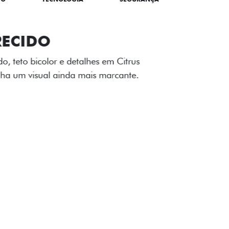
TILIZADOS
apô e nas laterais reforçam a identidade
á de comemorativa.
 série