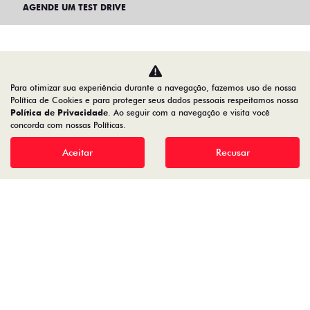
AGENDE UM TEST DRIVE
Para otimizar sua experiência durante a navegação, fazemos uso de nossa
Política de Cookies e para proteger seus dados pessoais respeitamos nossa
Política de Privacidade
. Ao seguir com a navegação e visita você
concorda com nossas Políticas.
Aceitar
Recusar
Home
VDP: Fiat Pulse Abarth
Desacelere. Seu bem maior é a vida.
IMPERIA - DISTRIBUIDORA DE VEICULOS LTDA
18.966.111/0001-12