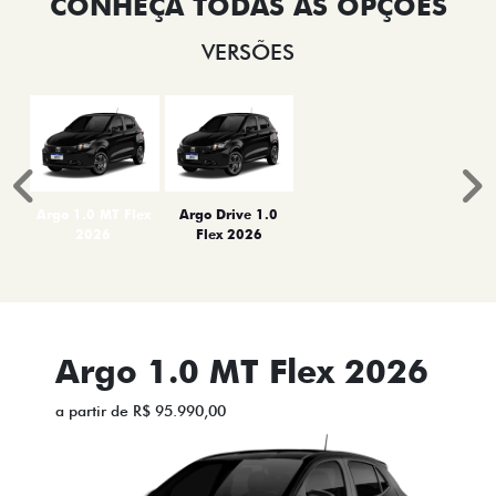
VERSÕES
Anterior
P
Argo 1.0 MT Flex
Argo Drive 1.0
2026
Flex 2026
Argo 1.0 MT Flex 2026
a partir de R$ 95.990,00