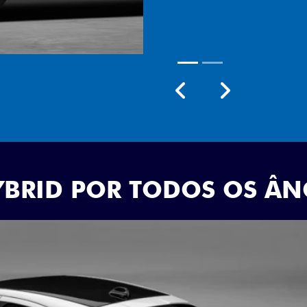
Próximo
Previous
Next
Rodas aro 18
YBRID POR TODOS OS Â