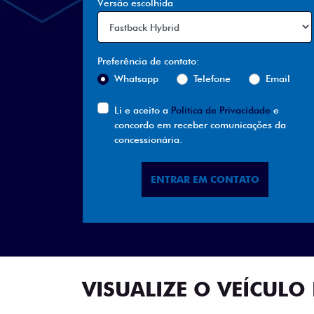
Versão escolhida
Preferência de contato:
Whatsapp
Telefone
Email
Li e aceito a
Política de Privacidade
e
concordo em receber comunicações da
concessionária.
ENTRAR EM CONTATO
VISUALIZE O VEÍCULO 