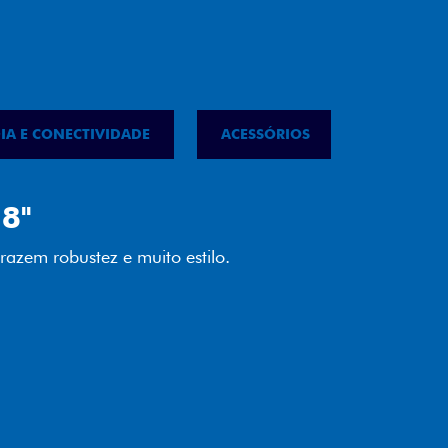
IA E CONECTIVIDADE
ACESSÓRIOS
IPVA
LED
almente em LED garante melhor
ilidade e mais economia para você.