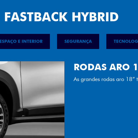
 FASTBACK HYBRID
ESPAÇO E INTERIOR
SEGURANÇA
TECNOLOG
FAROL FULL 
Tecnologia dos faróis tot
luminosidade, maior durab