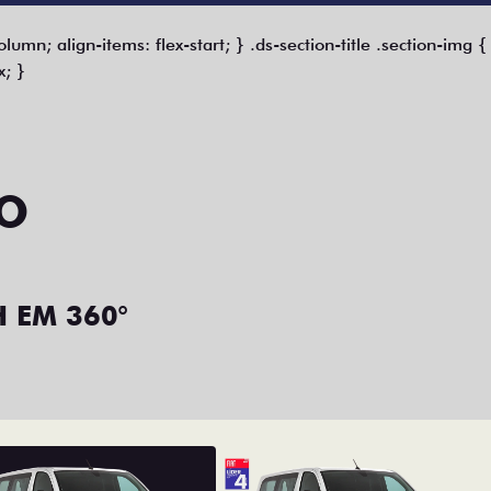
 column; align-items: flex-start; } .ds-section-title .section-img
x; }
VO
 EM 360°