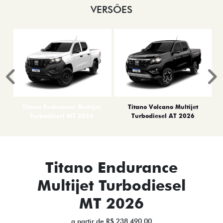
VERSÕES
Anterior
P
Titano Endurance Multijet
Titano Volcano Multijet
Turbodiesel MT 2026
Turbodiesel AT 2026
Titano Endurance
Multijet Turbodiesel
MT 2026
a partir de R$ 238.490,00