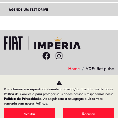
AGENDE UM TEST DRIVE
Home
VDP: fiat pulse
Desacelere. Seu bem maior é a vida.
Para otimizar sua experiência durante a navegação, fazemos uso de nossa
Política de Cookies e para proteger seus dados pessoais respeitamos nossa
Política de Privacidade
. Ao seguir com a navegação e visita você
concorda com nossas Políticas.
IMPERIA - DISTRIBUIDORA DE VEICULOS LTDA
Aceitar
Recusar
18.966.111/0001-12