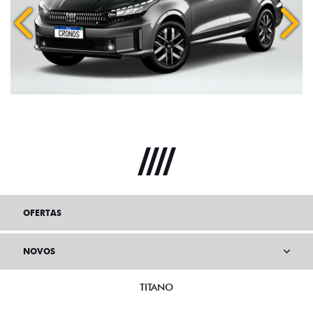
Anterior
Próx
OFERTAS
NOVOS
TITANO