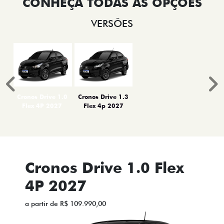
VERSÕES
Anterior
P
Cronos Drive 1.0
Cronos Drive 1.3
Flex 4P 2027
Flex 4p 2027
Cronos Drive 1.0 Flex
4P 2027
a partir de R$ 109.990,00