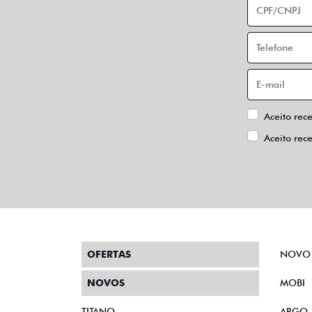
Aceito rec
Aceito rec
OFERTAS
NOVO
NOVOS
MOBI
TITANO
ARGO