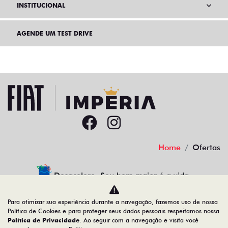
INSTITUCIONAL
AGENDE UM TEST DRIVE
Home
Ofertas
Desacelere. Seu bem maior é a vida.
Para otimizar sua experiência durante a navegação, fazemos uso de nossa
Política de Cookies e para proteger seus dados pessoais respeitamos nossa
Política de Privacidade
. Ao seguir com a navegação e visita você
IMPERIA - DISTRIBUIDORA DE VEICULOS LTDA