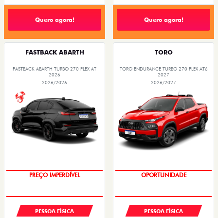
Quero agora!
Quero agora!
FASTBACK ABARTH
TORO
FASTBACK ABARTH TURBO 270 FLEX AT
TORO ENDURANCE TURBO 270 FLEX AT6
2026
2027
2026/2026
2026/2027
PREÇO IMPERDÍVEL
OPORTUNIDADE
PESSOA FÍSICA
PESSOA FÍSICA