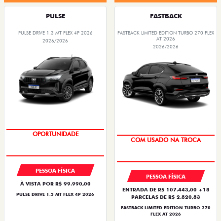
PULSE
FASTBACK
PULSE DRIVE 1.3 MT FLEX 4P 2026
FASTBACK LIMITED EDITION TURBO 270 FLEX
AT 2026
2026/2026
2026/2026
OPORTUNIDADE
COM USADO NA TROCA
PESSOA FÍSICA
PESSOA FÍSICA
À VISTA POR R$ 99.990,00
ENTRADA DE R$ 107.443,00 +18
PULSE DRIVE 1.3 MT FLEX 4P 2026
PARCELAS DE R$ 2.820,83
FASTBACK LIMITED EDITION TURBO 270
FLEX AT 2026