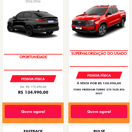
2026/2026
SUPERVALORIZAÇÃO DO USADO
OPORTUNIDADE
PESSOA FÍSICA
PESSOA FÍSICA
À VISTA POR R$ 134.990,00
De: R$ 173.490,00
TORO FREEDOM TURBO 270 FLEX AT6
R$ 134.990,00
2027
Quero agora!
Quero agora!
FASTBACK
PULSE