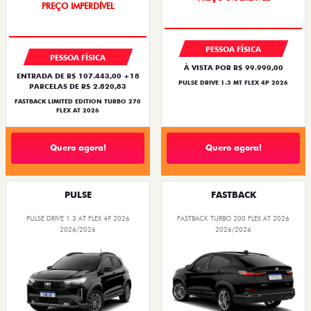
PREÇO IMPERDÍVEL
PESSOA FÍSICA
PESSOA FÍSICA
À VISTA POR R$ 99.990,00
ENTRADA DE R$ 107.443,00 +18
PULSE DRIVE 1.3 MT FLEX 4P 2026
PARCELAS DE R$ 2.820,83
FASTBACK LIMITED EDITION TURBO 270
FLEX AT 2026
Quero agora!
Quero agora!
PULSE
FASTBACK
PULSE DRIVE 1.3 AT FLEX 4P 2026
FASTBACK TURBO 200 FLEX AT 2026
2026/2026
2026/2026