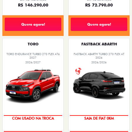
R$ 146.290,00
R$ 72.790,00
Quero agora!
Quero agora!
TORO
FASTBACK ABARTH
TORO ENDURANCE TURBO 270 FLEX AT6
FASTBACK ABARTH TURBO 270 FLEX AT
2027
2026
2026/2027
2026/2026
COM USADO NA TROCA
SAIA DE FIAT 0KM