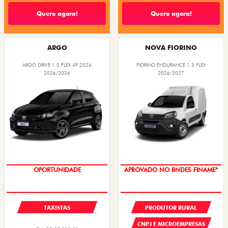
Quero agora!
Quero agora!
ARGO
NOVA FIORINO
ARGO DRIVE 1.0 FLEX 4P 2026
FIORINO ENDURANCE 1.3 FLEX
2026/2026
2026/2027
OPORTUNIDADE
APROVADO NO BNDES FINAME*
TAXISTAS
PRODUTOR RURAL
CNPJ E MICROEMPRESAS