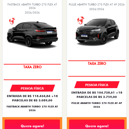
FASTBACK ABARTH TURBO 270 FLEX AT
PULSE ABARTH TURBO 270 FLEX AT 4P 2026
2026
2026/2026
2026/2026
TAXA ZERO
TAXA ZERO
PESSOA FÍSICA
PESSOA FÍSICA
ENTRADA DE R$ 104.728,61 +18
ENTRADA DE R$ 118.434,84 +18
PARCELAS DE R$ 2.759,00
PARCELAS DE R$ 3.089,00
PULSE ABARTH TURBO 270 FLEX AT 4P
FASTBACK ABARTH TURBO 270 FLEX AT
2026
2026
Quero agora!
Quero agora!