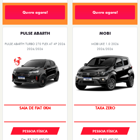
Quero agora!
Quero agora!
PULSE ABARTH
MOBI
PULSE ABARTH TURBO 270 FLEX AT 4P 2026
MOBI LIKE 1.0 2026
2026/2026
2026/2026
SAIA DE FIAT 0KM
TAXA ZERO
PESSOA FÍSICA
PESSOA FÍSICA
De: R$ 162.490,00
De: R$ 85.490,00