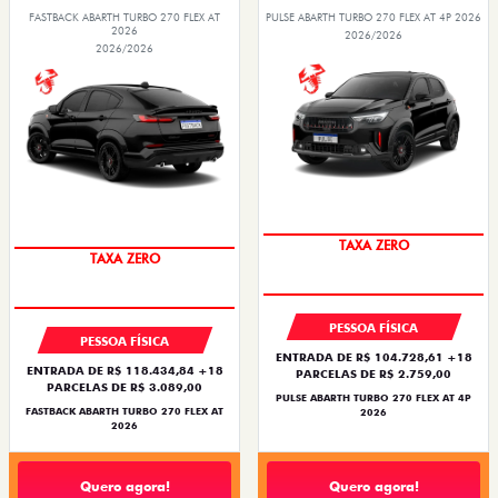
FASTBACK ABARTH TURBO 270 FLEX AT
PULSE ABARTH TURBO 270 FLEX AT 4P 2026
2026
2026/2026
2026/2026
TAXA ZERO
TAXA ZERO
PESSOA FÍSICA
PESSOA FÍSICA
ENTRADA DE R$ 104.728,61 +18
ENTRADA DE R$ 118.434,84 +18
PARCELAS DE R$ 2.759,00
PARCELAS DE R$ 3.089,00
PULSE ABARTH TURBO 270 FLEX AT 4P
FASTBACK ABARTH TURBO 270 FLEX AT
2026
2026
Quero agora!
Quero agora!