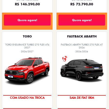
R$ 146.290,00
R$ 72.790,00
Quero agora!
Quero agora!
TORO
FASTBACK ABARTH
TORO ENDURANCE TURBO 270 FLEX AT6
FASTBACK ABARTH TURBO 270 FLEX AT
2027
2026
2026/2027
2026/2026
COM USADO NA TROCA
SAIA DE FIAT 0KM