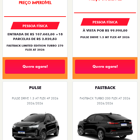
PREÇO IMPERDÍVEL
PESSOA FÍSICA
PESSOA FÍSICA
À VISTA POR R$ 99.990,00
ENTRADA DE R$ 107.443,00 +18
PULSE DRIVE 1.3 MT FLEX 4P 2026
PARCELAS DE R$ 2.820,83
FASTBACK LIMITED EDITION TURBO 270
FLEX AT 2026
Quero agora!
Quero agora!
PULSE
FASTBACK
PULSE DRIVE 1.3 AT FLEX 4P 2026
FASTBACK TURBO 200 FLEX AT 2026
2026/2026
2026/2026