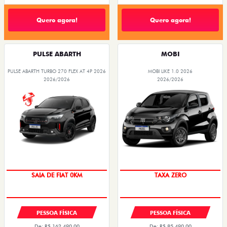
Quero agora!
Quero agora!
PULSE ABARTH
MOBI
PULSE ABARTH TURBO 270 FLEX AT 4P 2026
MOBI LIKE 1.0 2026
2026/2026
2026/2026
SAIA DE FIAT 0KM
TAXA ZERO
PESSOA FÍSICA
PESSOA FÍSICA
De: R$ 162.490,00
De: R$ 85.490,00