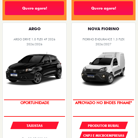
Quero agora!
Quero agora!
ARGO
NOVA FIORINO
ARGO DRIVE 1.0 FLEX 4P 2026
FIORINO ENDURANCE 1.3 FLEX
2026/2026
2026/2027
OPORTUNIDADE
APROVADO NO BNDES FINAME*
TAXISTAS
PRODUTOR RURAL
CNPJ E MICROEMPRESAS