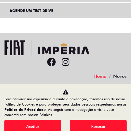
AGENDE UM TEST DRIVE
Home
Novos
Desacelere. Seu bem maior é a vida.
Para otimizar sua experiência durante a navegação, fazemos uso de nossa
Política de Cookies e para proteger seus dados pessoais respeitamos nossa
Política de Privacidade
. Ao seguir com a navegação e visita você
concorda com nossas Políticas.
IMPERIA - DISTRIBUIDORA DE VEICULOS LTDA
Aceitar
Recusar
18.966.111/0001-12