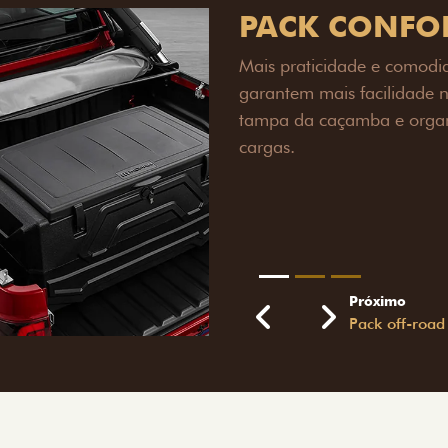
PACK OFF-R
Prepare sua picape para q
engate de reboque para at
lamas e overbumper, ofer
proteção extra para a carr
para enfrentar qualquer te
Próximo
Previous
Next
Pack tecnolog