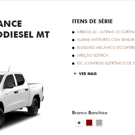
ANCE
ITENS DE SÉRIE
ODIESEL MT
AIRBAGS (6) - LATERAIS (2) CORTIN
ALARME ANTIFURTO COM SENSOR 
BLOQUEIO MECÂNICO DO DIFEREN
DIREÇÃO ELÉTRICA
ESC (CONTROLE ELETRÔNICO DE E
VER MAIS
Branco Banchisa