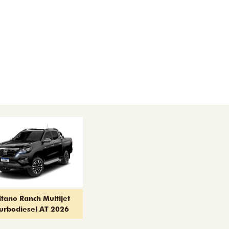
itano Ranch Multijet
urbodiesel AT 2026