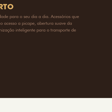
OAD
ualquer desafio. O Pack off-road combina
é 3,5 toneladas, alargadores de para-
ecendo mais capacidade de reboque,
oceria e um visual ainda mais imponente
rreno com confiança.
ia