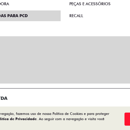
DORA
PEÇAS E ACESSÓRIOS
AS PARA PCD
RECALL
TDA
avegação, fazemos uso de nossa Política de Cookies e para proteger
lítica de Privacidade
. Ao seguir com a navegação e visita você
Desenvolvido pela DEALERSPACE ® Direitos Reservados.