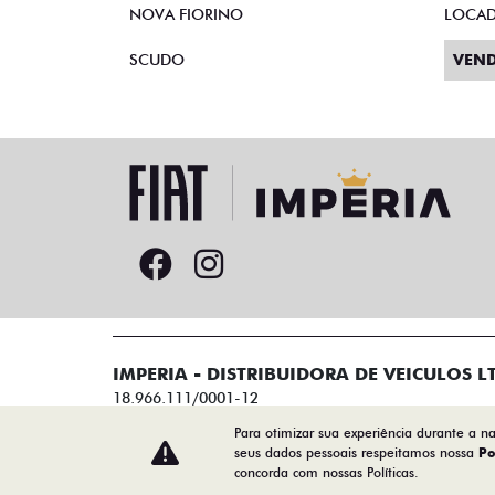
NOVA FIORINO
LOCA
SCUDO
VEND
IMPERIA - DISTRIBUIDORA DE VEICULOS L
18.966.111/0001-12
Para otimizar sua experiência durante a n
seus dados pessoais respeitamos nossa
Po
concorda com nossas Políticas.