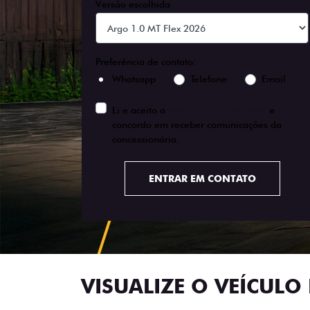
Versão escolhida
Preferência de contato:
Whatsapp
Telefone
Email
Li e aceito a
Política de Privacidade
e
concordo em receber comunicações da
concessionária.
ENTRAR EM CONTATO
VISUALIZE O VEÍCULO 