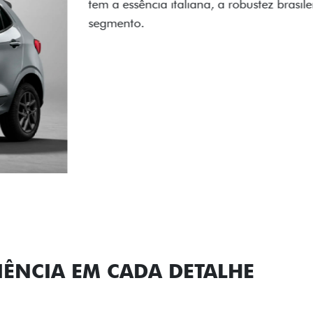
carro, que possui acabamen
Próximo
Previous
Next
Conjunto de l
IÊNCIA EM CADA DETALHE