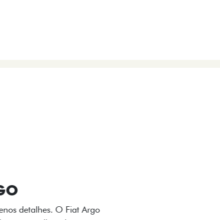
VIÇOS
FIAT + SEM PARAR
 E DESIGN INTERNO
ogo Fiat também aparecem no interior do