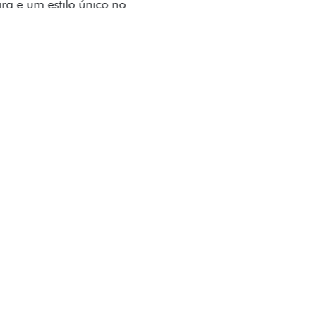
to impecável e detalhes escurecidos.
uzes