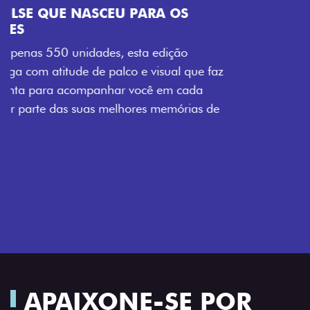
VISUAL COM ENERGIA LOLLABR
Se liga no que compõe a identidade exclusiva do
festival: série numerada, adesivo lateral LollaBR e a
soleira temática que reforçam a exclusividade,
enquanto os detalhes escurecidos, o teto bicolor e as
rodas de liga-leve aro 16” em preto brilhante
completam o visual com ainda mais estilo.
APAIXONE-SE POR