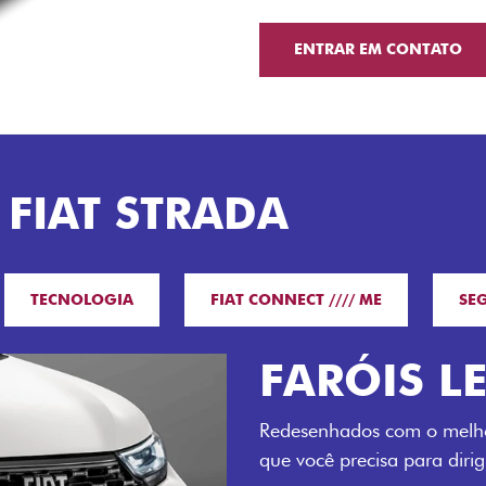
ENTRAR EM CONTATO
 FIAT STRADA
TECNOLOGIA
FIAT CONNECT //// ME
SE
O VERDAD
LUGARES 
Todo mundo pode viajar co