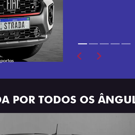
cabine dupla de 5 lugares 
Previous
Next
ADA POR TODOS OS ÂNGU