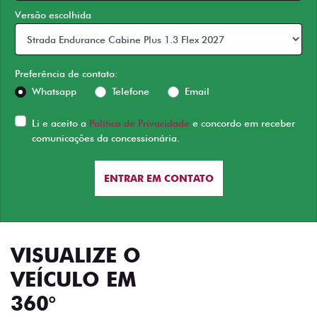
Versão escolhida
Preferência de contato:
Whatsapp
Telefone
Email
Li e aceito a
Política de Privacidade
e concordo em receber
comunicações da concessionária.
ENTRAR EM CONTATO
VISUALIZE O
VEÍCULO EM
360°