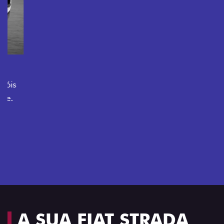
O VERDADEIRO 5 LUGARES E 4
PORTAS
Todo mundo pode viajar confortável na Fiat Strada,
que conta com cabine dupla de 5 lugares e 4 portas.
Próximo
Previous
Next
Espaço e conforto
A SUA FIAT STRADA