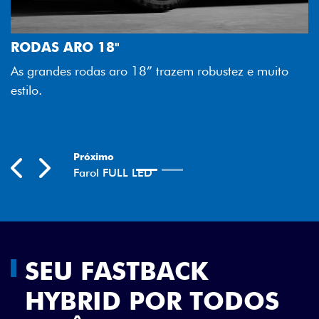
FAROL FULL LED
Tecnologia dos faróis 
melhor luminosidade, m
ro 18” trazem robustez e muito
economia para você.
Previous
Next
SEU FASTBACK
HYBRID POR TODOS