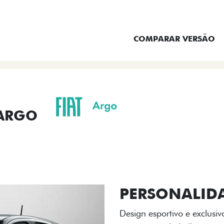
ENTRAR EM CONTATO
COMPARAR VERSÃO
 ARGO
ORMANCE
SEGURANÇA
ACESSÓRIOS
SER
ACABAMENTO
A flag italiana e o novo l