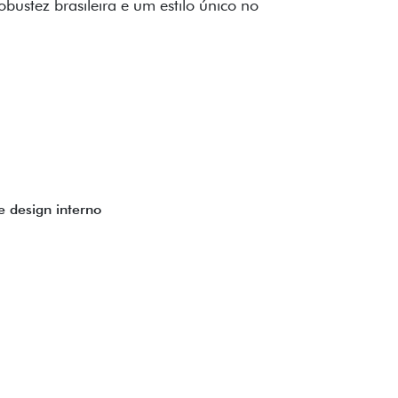
to impecável e detalhes escurecidos.
uzes