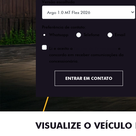
Versão escolhida
Preferência de contato:
Whatsapp
Telefone
Email
Li e aceito a
Política de Privacidade
e
concordo em receber comunicações da
concessionária.
ENTRAR EM CONTATO
VISUALIZE O VEÍCULO 