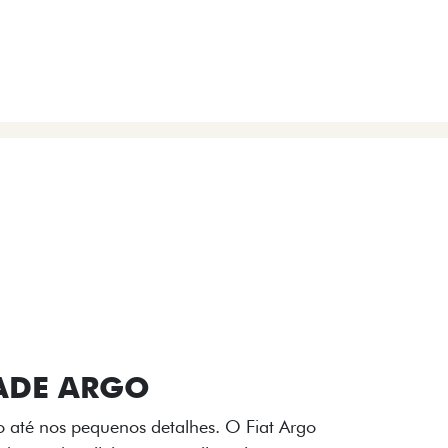
VIÇOS
FIAT + SEM PARAR
 E DESIGN INTERNO
ogo Fiat também aparecem no interior do