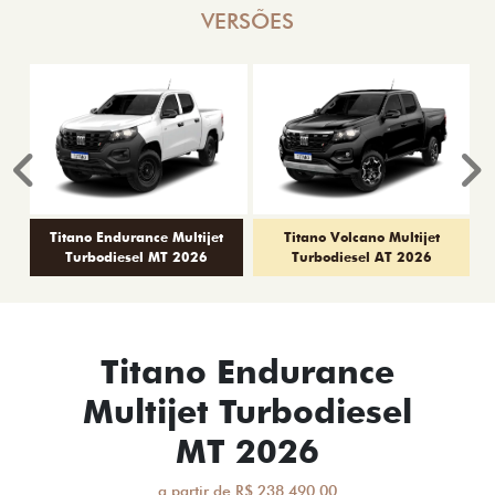
VERSÕES
Anterior
P
Titano Endurance Multijet
Titano Volcano Multijet
Turbodiesel MT 2026
Turbodiesel AT 2026
Titano Endurance
Multijet Turbodiesel
MT 2026
a partir de R$ 238.490,00