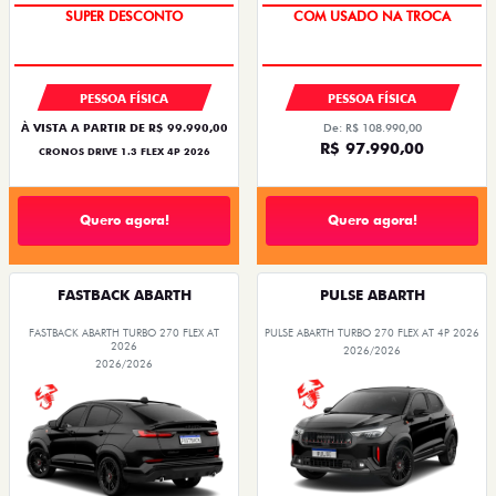
SUPER DESCONTO
COM USADO NA TROCA
PESSOA FÍSICA
PESSOA FÍSICA
À VISTA A PARTIR DE R$ 99.990,00
De: R$ 108.990,00
R$ 97.990,00
CRONOS DRIVE 1.3 FLEX 4P 2026
Quero agora!
Quero agora!
FASTBACK ABARTH
PULSE ABARTH
FASTBACK ABARTH TURBO 270 FLEX AT
PULSE ABARTH TURBO 270 FLEX AT 4P 2026
2026
2026/2026
2026/2026