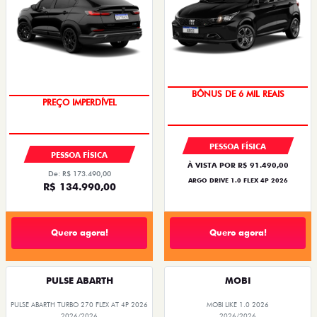
BÔNUS DE 6 MIL REAIS
PREÇO IMPERDÍVEL
PESSOA FÍSICA
PESSOA FÍSICA
À VISTA POR R$ 91.490,00
De: R$ 173.490,00
ARGO DRIVE 1.0 FLEX 4P 2026
R$ 134.990,00
Quero agora!
Quero agora!
PULSE ABARTH
MOBI
PULSE ABARTH TURBO 270 FLEX AT 4P 2026
MOBI LIKE 1.0 2026
2026/2026
2026/2026