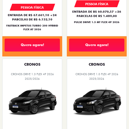
PESSOA FÍSICA
PESSOA FÍSICA
ENTRADA DE R$ 60.070,57 +36
ENTRADA DE R$ 67.661,10 +24
PARCELAS DE R$ 1.489,00
PARCELAS DE R$ 6.152,10
PULSE DRIVE 1.3 MT FLEX 4P 2026
FASTBACK IMPETUS TURBO 200 HYBRID
FLEX AT 2026
Quero agora!
Quero agora!
CRONOS
CRONOS
CRONOS DRIVE 1.3 FLEX 4P 2026
CRONOS DRIVE 1.0 FLEX 4P 2026
2025/2026
2025/2026