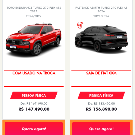
TORO ENDURANCE TURBO 270 FLEX AT6
FASTBACK ABARTH TURBO 270 FLEX AT
2027
2026
2026/2027
2026/2026
COM USADO NA TROCA
SAIA DE FIAT 0KM
PESSOA FÍSICA
PESSOA FÍSICA
De: R$ 167.490,00
De: R$ 183.490,00
R$ 147.490,00
R$ 156.390,00
Quero agora!
Quero agora!