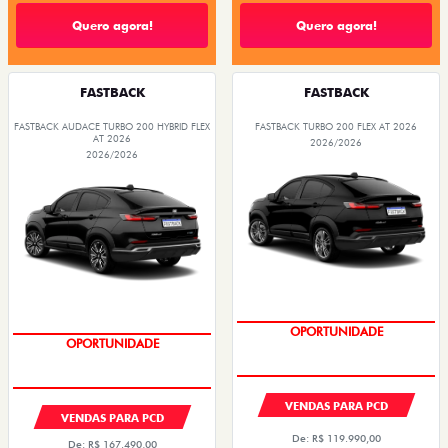
Quero agora!
Quero agora!
FASTBACK
FASTBACK
FASTBACK AUDACE TURBO 200 HYBRID FLEX
FASTBACK TURBO 200 FLEX AT 2026
AT 2026
2026/2026
2026/2026
OPORTUNIDADE
OPORTUNIDADE
VENDAS PARA PCD
VENDAS PARA PCD
De: R$ 119.990,00
De: R$ 167.490,00