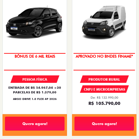
BÔNUS DE 6 MIL REAIS
APROVADO NO BNDES FINAME*
PESSOA FÍSICA
PRODUTOR RURAL
ENTRADA DE R$ 54.967,04 +30
CNPJ E MICROEMPRESAS
PARCELAS DE R$ 1.379,00
De: R$ 132.990,00
ARGO DRIVE 1.0 FLEX 4P 2026
R$ 105.790,00
Quero agora!
Quero agora!