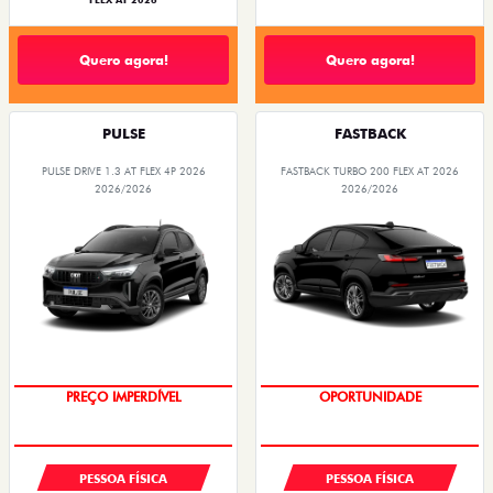
FLEX AT 2026
Quero agora!
Quero agora!
PULSE
FASTBACK
PULSE DRIVE 1.3 AT FLEX 4P 2026
FASTBACK TURBO 200 FLEX AT 2026
2026/2026
2026/2026
PREÇO IMPERDÍVEL
OPORTUNIDADE
PESSOA FÍSICA
PESSOA FÍSICA