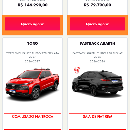
R$ 146.290,00
R$ 72.790,00
Quero agora!
Quero agora!
TORO
FASTBACK ABARTH
TORO ENDURANCE TURBO 270 FLEX AT6
FASTBACK ABARTH TURBO 270 FLEX AT
2027
2026
2026/2027
2026/2026
OPORTUNIDADE
PREÇO IMPERDÍVEL