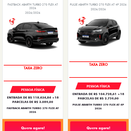
FASTBACK ABARTH TURBO 270 FLEX AT
PULSE ABARTH TURBO 270 FLEX AT 4P 2026
2026
2026/2026
2026/2026
SAIA DE FIAT 0KM
SAIA DE FIAT 0KM
PESSOA FÍSICA
PESSOA FÍSICA
ENTRADA DE R$ 104.728,61 +18
ENTRADA DE R$ 118.434,84 +18
PARCELAS DE R$ 2.759,00
PARCELAS DE R$ 3.089,00
PULSE ABARTH TURBO 270 FLEX AT 4P
FASTBACK ABARTH TURBO 270 FLEX AT
2026
2026
Quero agora!
Quero agora!