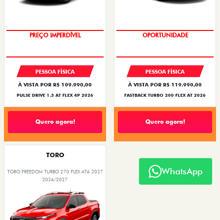
O SUV AUTOMÁTICO MAIS
OPORTUNIDADE
BARATO DO BRASIL
PESSOA FÍSICA
PESSOA FÍSICA
À VISTA POR R$ 109.990,00
À VISTA POR R$ 119.990,00
PULSE DRIVE 1.3 AT FLEX 4P 2026
FASTBACK TURBO 200 FLEX AT 2026
Quero agora!
Quero agora!
TORO
WhatsApp
TORO FREEDOM TURBO 270 FLEX AT6 2027
2026/2027