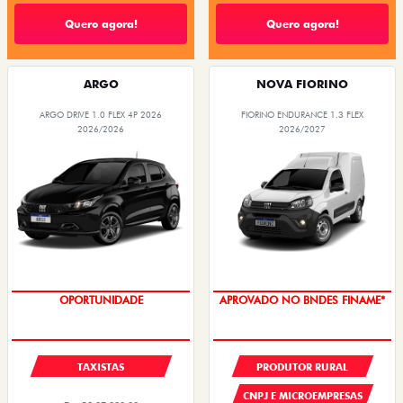
Quero agora!
Quero agora!
ARGO
NOVA FIORINO
ARGO DRIVE 1.0 FLEX 4P 2026
FIORINO ENDURANCE 1.3 FLEX
2026/2026
2026/2027
OPORTUNIDADE
APROVADO NO BNDES FINAME*
TAXISTAS
PRODUTOR RURAL
CNPJ E MICROEMPRESAS