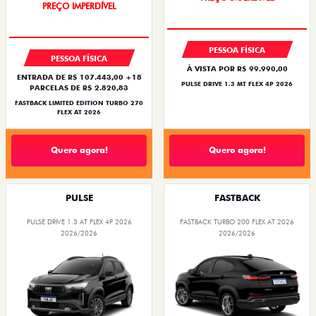
COM USADO NA TROCA
PESSOA FÍSICA
PESSOA FÍSICA
À VISTA POR R$ 99.990,00
ENTRADA DE R$ 107.443,00 +18
PULSE DRIVE 1.3 MT FLEX 4P 2026
PARCELAS DE R$ 2.820,83
FASTBACK LIMITED EDITION TURBO 270
FLEX AT 2026
Quero agora!
Quero agora!
PULSE
FASTBACK
PULSE DRIVE 1.3 AT FLEX 4P 2026
FASTBACK TURBO 200 FLEX AT 2026
2026/2026
2026/2026