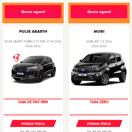
Quero agora!
Quero agora!
PULSE ABARTH
MOBI
PULSE ABARTH TURBO 270 FLEX AT 4P 2026
MOBI LIKE 1.0 2026
2026/2026
2026/2026
OPORTUNIDADE
PREÇO IMPERDÍVEL
PESSOA FÍSICA
PESSOA FÍSICA
De: R$ 162.490,00
De: R$ 85.490,00