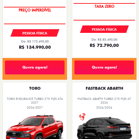
TAXA ZERO
PREÇO IMPERDÍVEL
PESSOA FÍSICA
PESSOA FÍSICA
De: R$ 85.490,00
De: R$ 173.490,00
R$ 72.790,00
R$ 134.990,00
Quero agora!
Quero agora!
TORO
FASTBACK ABARTH
TORO ENDURANCE TURBO 270 FLEX AT6
FASTBACK ABARTH TURBO 270 FLEX AT
2027
2026
2026/2027
2026/2026