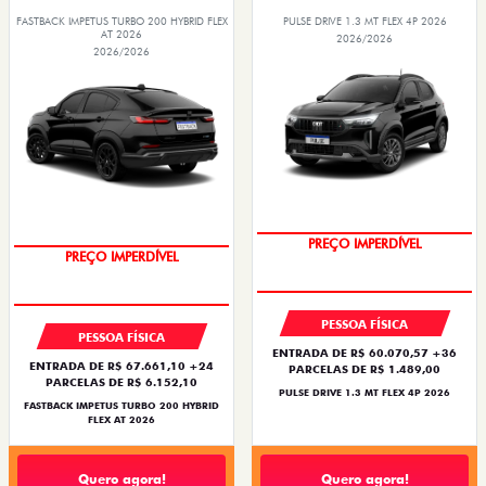
FASTBACK IMPETUS TURBO 200 HYBRID FLEX
PULSE DRIVE 1.3 MT FLEX 4P 2026
AT 2026
2026/2026
2026/2026
PREÇO IMPERDÍVEL
PREÇO IMPERDÍVEL
PESSOA FÍSICA
PESSOA FÍSICA
ENTRADA DE R$ 60.070,57 +36
ENTRADA DE R$ 67.661,10 +24
PARCELAS DE R$ 1.489,00
PARCELAS DE R$ 6.152,10
PULSE DRIVE 1.3 MT FLEX 4P 2026
FASTBACK IMPETUS TURBO 200 HYBRID
FLEX AT 2026
Quero agora!
Quero agora!