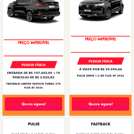
PREÇO IMPERDÍVEL
PREÇO IMPERDÍVEL
PESSOA FÍSICA
PESSOA FÍSICA
À VISTA POR R$ 99.990,00
ENTRADA DE R$ 107.443,00 +18
PULSE DRIVE 1.3 MT FLEX 4P 2026
PARCELAS DE R$ 2.820,83
FASTBACK LIMITED EDITION TURBO 270
FLEX AT 2026
Quero agora!
Quero agora!
PULSE
FASTBACK