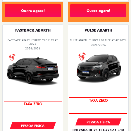
Quero agora!
Quero agora!
FASTBACK ABARTH
PULSE ABARTH
FASTBACK ABARTH TURBO 270 FLEX AT
PULSE ABARTH TURBO 270 FLEX AT 4P 2026
2026
2026/2026
2026/2026
TAXA ZERO
TAXA ZERO
PESSOA FÍSICA
PESSOA FÍSICA
ENTRADA DE R$ 104.728,61 +18