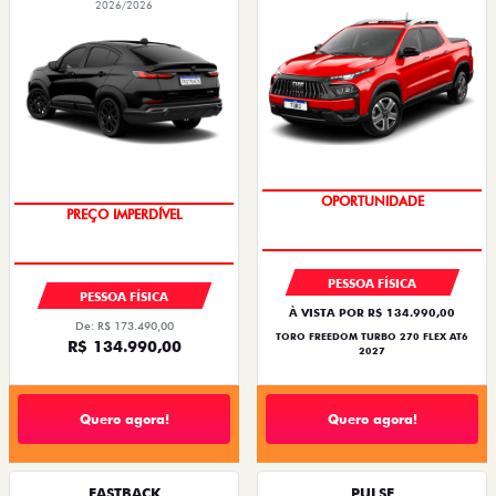
2026/2026
OPORTUNIDADE
PREÇO IMPERDÍVEL
SUPERVALORIZAÇÃO DO USADO
OPORTUNIDADE
PESSOA FÍSICA
PESSOA FÍSICA
À VISTA POR R$ 134.990,00
De: R$ 173.490,00
TORO FREEDOM TURBO 270 FLEX AT6
R$ 134.990,00
2027
Quero agora!
Quero agora!
FASTBACK
PULSE