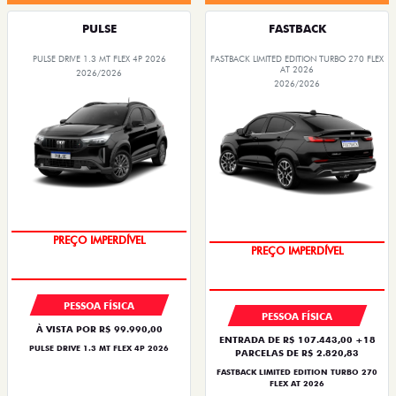
PULSE
FASTBACK
PULSE DRIVE 1.3 MT FLEX 4P 2026
FASTBACK LIMITED EDITION TURBO 270 FLEX
AT 2026
2026/2026
2026/2026
OPORTUNIDADE
COM USADO NA TROCA
PREÇO IMPERDÍVEL
PREÇO IMPERDÍVEL
PESSOA FÍSICA
PESSOA FÍSICA
À VISTA POR R$ 99.990,00
ENTRADA DE R$ 107.443,00 +18
PULSE DRIVE 1.3 MT FLEX 4P 2026
PARCELAS DE R$ 2.820,83
FASTBACK LIMITED EDITION TURBO 270
FLEX AT 2026