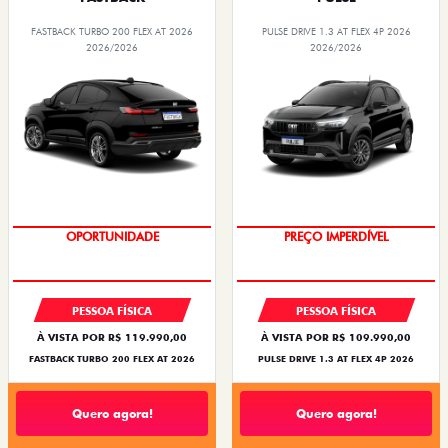
FASTBACK TURBO 200 FLEX AT 2026
PULSE DRIVE 1.3 AT FLEX 4P 2026
2026/2026
2026/2026
O SUV AUTOMÁTICO MAIS
BARATO DO BRASIL
OPORTUNIDADE
PREÇO IMPERDÍVEL
PESSOA FÍSICA
PESSOA FÍSICA
À VISTA POR R$ 119.990,00
À VISTA POR R$ 109.990,00
FASTBACK TURBO 200 FLEX AT 2026
PULSE DRIVE 1.3 AT FLEX 4P 2026
Quero agora!
Quero agora!