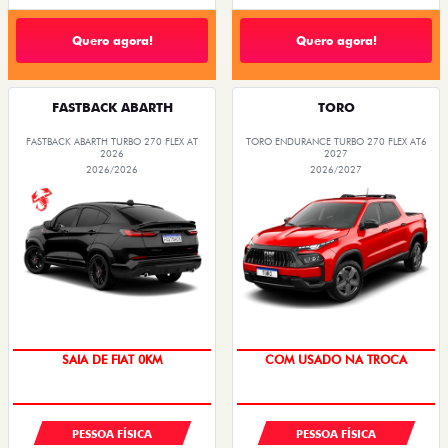
Quero agora!
Quero agora!
FASTBACK ABARTH
TORO
FASTBACK ABARTH TURBO 270 FLEX AT
TORO ENDURANCE TURBO 270 FLEX AT6
2026
2027
2026/2026
2026/2027
OPORTUNIDADE
SAIA DE FIAT 0KM
COM USADO NA TROCA
PREÇO IMPERDÍVEL
PESSOA FÍSICA
PESSOA FÍSICA